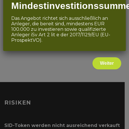
Mindestinvestitionssumm
Nicht nur ein Token auf der Blockchain,
sondern rechtliche Sicherheit gleich mit
Das Angebot richtet sich ausschließlich an
inkludiert!
Anleger, die bereit sind, mindestens EUR
100.000 zu investieren sowie qualifizierte
Jährliche Geschäftsgewinne direkt per
Anleger iSv Art 2 lit e der 2017/1129/EU (EU-
Ethereum
ProspektVO).
Transaktion an die Holder ausgeschüttet
Weiter
RISIKEN
SID-Token werden nicht ausreichend verkauft